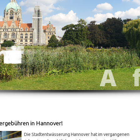
e
r
n
a
t
i
v
e
f
ü
r
A
f
D
-
F
r
a
k
ergebühren in Hannover!
Die Stadtentwässerung Hannover hat im vergangenen