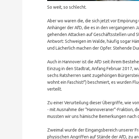
So weit, so schlecht.
Aber wo waren die, die sich jetzt vor Empörung
Anhänger der AfD, die es in den vergangenen J
gehenden Attacken auf Geschäftsstellen und St
Antwort: Schweigen im Walde, häufig sogar Hä
und Lächerlich machen der Opfer. Stehende Dumm
Auch in Hannover ist die AfD seit ihrem Beste
Einzug in den Stadtrat, Anfang Februar 2017, 
sechs Ratsherren samt zugehörigen Bürgersteig
wohnt ein Faschist!") beschmiert, es wurden Fl
verteilt.
Zu einer Verurteilung dieser Übergriffe, wie von
- mit Ausnahme der "Hannoveraner"-Fraktion, di
mussten wir uns hämische Bemerkungen nach d
Zweimal wurde der Eingangsbereich unserer Fra
physischen Angriffen auf Stände der AfD, zu a