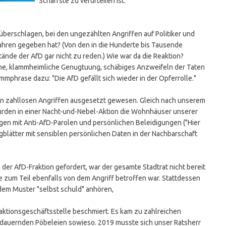
Schärfste zu verurteilen ist.
 überschlagen, bei den ungezählten Angriffen auf Politiker und
ahren gegeben hat? (Von den in die Hunderte bis Tausende
ände der AfD gar nicht zu reden.) Wie war da die Reaktion?
me, klammheimliche Genugtuung, schäbiges Anzweifeln der Taten
phrase dazu: "Die AfD gefällt sich wieder in der Opferrolle."
hen zahllosen Angriffen ausgesetzt gewesen. Gleich nach unserem
wurden in einer Nacht-und-Nebel-Aktion die Wohnhäuser unserer
en mit Anti-AfD-Parolen und persönlichen Beleidigungen ("Hier
ugblätter mit sensiblen persönlichen Daten in der Nachbarschaft
 der AfD-Fraktion gefordert, war der gesamte Stadtrat nicht bereit
e zum Teil ebenfalls von dem Angriff betroffen war. Stattdessen
em Muster "selbst schuld" anhören,
ktionsgeschäftsstelle beschmiert. Es kam zu zahlreichen
ndauernden Pöbeleien sowieso. 2019 musste sich unser Ratsherr